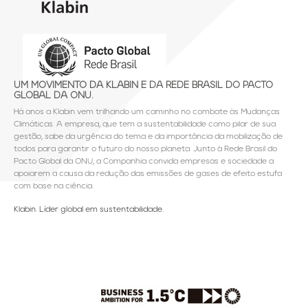
UM MOVIMENTO DA KLABIN E DA REDE BRASIL DO PACTO
GLOBAL DA ONU.
Há anos a Klabin vem trilhando um caminho no combate às Mudanças
Climáticas. A empresa, que tem a sustentabilidade como pilar de sua
gestão, sabe da urgência do tema e da importância da mobilização de
todos para garantir o futuro do nosso planeta. Junto à Rede Brasil do
Pacto Global da ONU, a Companhia convida empresas e sociedade a
apoiarem a causa da redução das emissões de gases de efeito estufa
com base na ciência.
Klabin. Líder global em sustentabilidade.