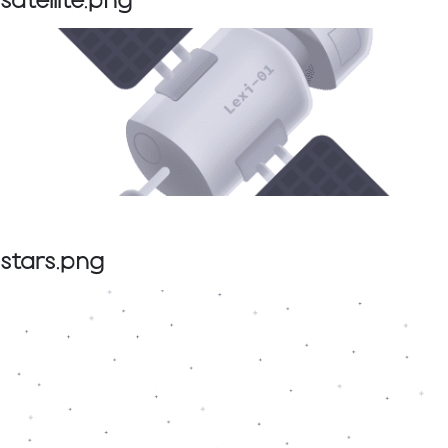
satellite.png
stars.png