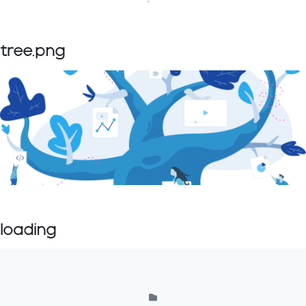
tree.png
loading