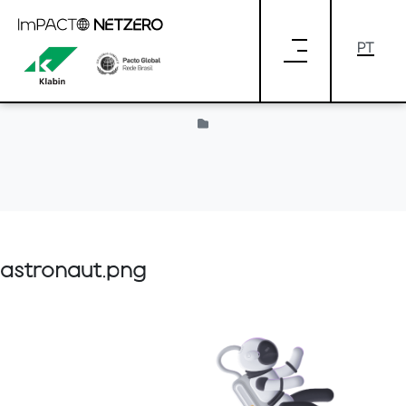
Pular para o Conteúdo principal
Provided by Liferay
astronaut.png