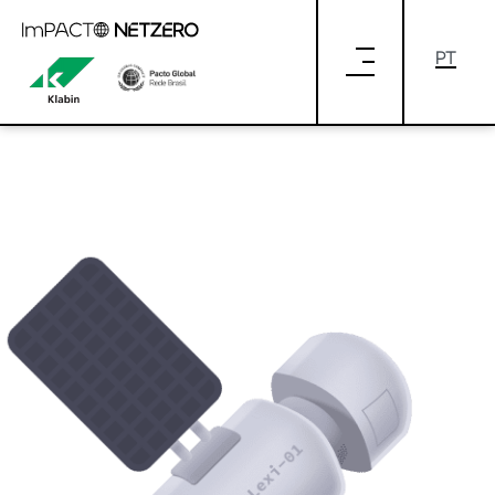
Pular para o Conteúdo principal
satellite.png
satellite.png (Versão 1.0)