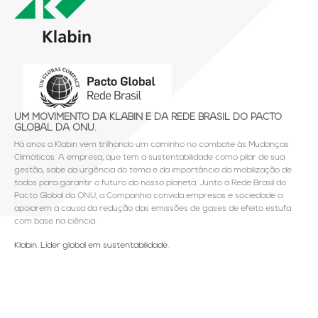
UM MOVIMENTO DA KLABIN E DA REDE BRASIL DO PACTO
GLOBAL DA ONU.
Há anos a Klabin vem trilhando um caminho no combate às Mudanças
Climáticas. A empresa, que tem a sustentabilidade como pilar de sua
gestão, sabe da urgência do tema e da importância da mobilização de
todos para garantir o futuro do nosso planeta. Junto à Rede Brasil do
Pacto Global da ONU, a Companhia convida empresas e sociedade a
apoiarem a causa da redução das emissões de gases de efeito estufa
com base na ciência.
Klabin. Líder global em sustentabilidade.