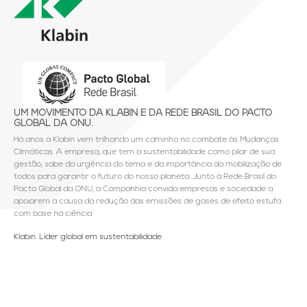
UM MOVIMENTO DA KLABIN E DA REDE BRASIL DO PACTO
GLOBAL DA ONU.
Há anos a Klabin vem trilhando um caminho no combate às Mudanças
Climáticas. A empresa, que tem a sustentabilidade como pilar de sua
gestão, sabe da urgência do tema e da importância da mobilização de
todos para garantir o futuro do nosso planeta. Junto à Rede Brasil do
Pacto Global da ONU, a Companhia convida empresas e sociedade a
apoiarem a causa da redução das emissões de gases de efeito estufa
com base na ciência.
Klabin. Líder global em sustentabilidade.