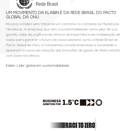
UM MOVIMENTO DA KLABIN E DA REDE BRASIL DO PACTO
GLOBAL DA ONU.
Há anos a Klabin vem trilhando um caminho no combate às Mudanças
Climáticas. A empresa, que tem a sustentabilidade como pilar de sua
gestão, sabe da urgência do tema e da importância da mobilização de
todos para garantir o futuro do nosso planeta. Junto à Rede Brasil do
Pacto Global da ONU, a Companhia convida empresas e sociedade a
apoiarem a causa da redução das emissões de gases de efeito estufa
com base na ciência.
Klabin. Líder global em sustentabilidade.