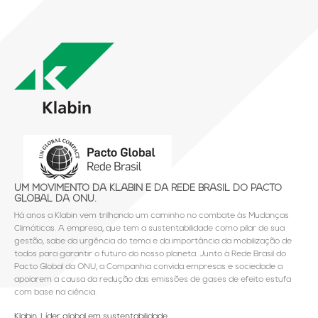
UM MOVIMENTO DA KLABIN E DA REDE BRASIL DO PACTO
GLOBAL DA ONU.
Há anos a Klabin vem trilhando um caminho no combate às Mudanças
Climáticas. A empresa, que tem a sustentabilidade como pilar de sua
gestão, sabe da urgência do tema e da importância da mobilização de
todos para garantir o futuro do nosso planeta. Junto à Rede Brasil do
Pacto Global da ONU, a Companhia convida empresas e sociedade a
apoiarem a causa da redução das emissões de gases de efeito estufa
com base na ciência.
Klabin. Líder global em sustentabilidade.