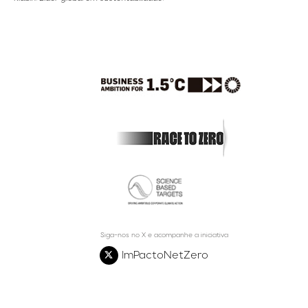
Siga-nos no X e acompanhe a iniciativa
ImPactoNetZero