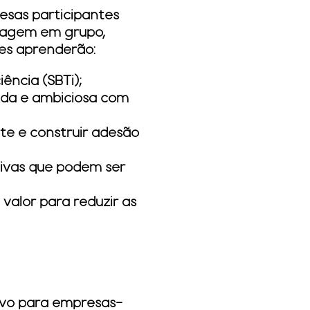
esas participantes
izagem em grupo,
es aprenderão:
ncia (SBTi);
lida e ambiciosa com
e e construir adesão
tivas que podem ser
valor para reduzir as
ivo para empresas-