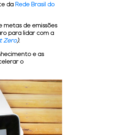
rte da
Rede Brasil do
de metas de emissões
ro para lidar com a
t Zero
)
.
nhecimento e as
celerar o