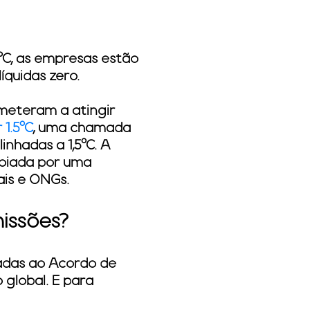
C, as empresas estão
quidas zero.
ometeram a atingir
 1.5°C
, uma chamada
nhadas a 1,5°C. A
oiada por uma
ais e ONGs.
issões?
adas ao Acordo de
 global. E para