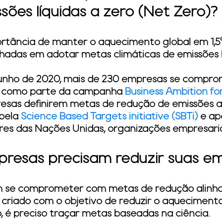
sões líquidas a zero (Net Zero)?
tância de manter o aquecimento global em 1,5°
adas em adotar metas climáticas de emissões lí
 junho de 2020, mais de 230 empresas se compr
ro como parte da campanha
Business Ambition for
sas definirem metas de redução de emissões ali
 pela
Science Based Targets initiative (SBTi)
e ap
deres das Nações Unidas, organizações empresari
presas precisam reduzir suas em
m se comprometer com metas de redução alinh
l criado com o objetivo de reduzir o aquecimento
o, é preciso traçar metas baseadas na ciência.