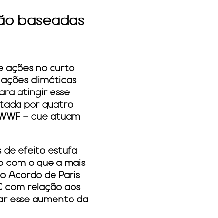
ção baseadas
 ações no curto
 ações climáticas
ara atingir esse
ntada por quatro
e WWF – que atuam
 de efeito estufa
o com o que a mais
do Acordo de Paris
°C com relação aos
itar esse aumento da