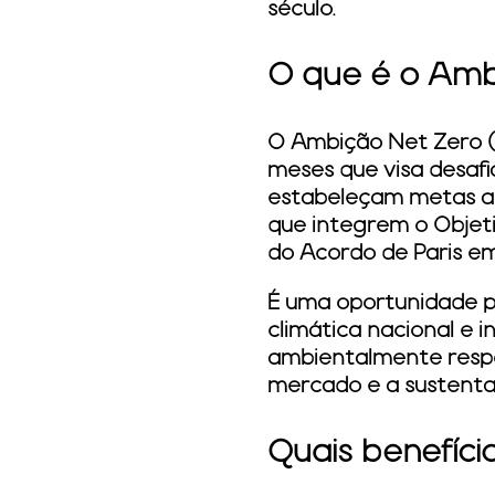
século.
O que é o Amb
O Ambição Net Zero (
meses que visa desaf
estabeleçam metas amb
que integrem o Objeti
do Acordo de Paris em
É uma oportunidade p
climática nacional e 
ambientalmente respo
mercado e a sustentab
Quais benefíc