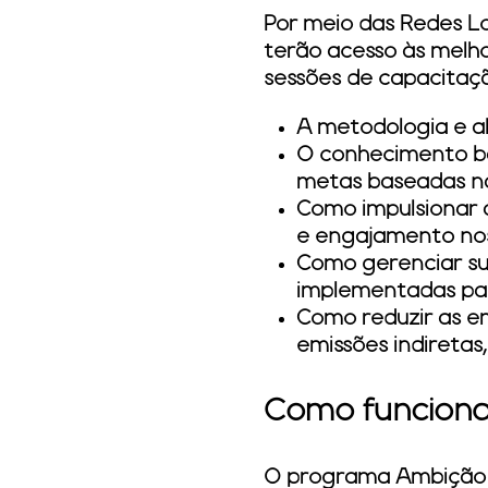
Por meio das Redes L
terão acesso às melh
sessões de capacitaç
A metodologia e a
O conhecimento bás
metas baseadas na
Como impulsionar 
e engajamento nos
Como gerenciar sua
implementadas par
Como reduzir as em
emissões indiretas,
Como funciona
O programa Ambição N