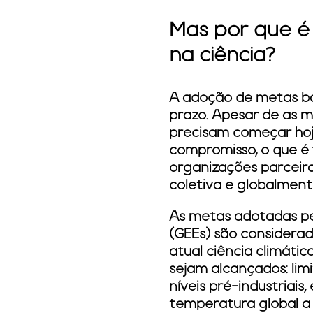
Mas por que é
na ciência?
A adoção de metas ba
prazo. Apesar de as m
precisam começar hoje
compromisso, o que é 
organizações parceir
coletiva e globalment
As metas adotadas pel
(GEEs) são considerad
atual ciência climáti
sejam alcançados: lim
níveis pré-industriais
temperatura global a 1