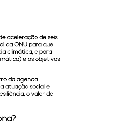
de aceleração de seis
bal da ONU para que
a climática, e para
mática) e os objetivos
tro da agenda
a atuação social e
liência, o valor de
ona?