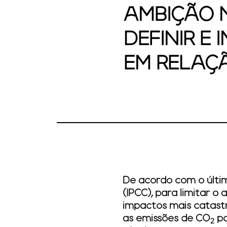
AMBIÇÃO N
DEFINIR E
EM RELAÇ
De acordo com o últi
(IPCC), para limitar o
impactos mais catast
as emissões de CO
po
2