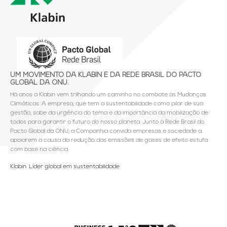
UM MOVIMENTO DA KLABIN E DA REDE BRASIL DO PACTO
GLOBAL DA ONU.
Há anos a Klabin vem trilhando um caminho no combate às Mudanças
Climáticas. A empresa, que tem a sustentabilidade como pilar de sua
gestão, sabe da urgência do tema e da importância da mobilização de
todos para garantir o futuro do nosso planeta. Junto à Rede Brasil do
Pacto Global da ONU, a Companhia convida empresas e sociedade a
apoiarem a causa da redução das emissões de gases de efeito estufa
com base na ciência.
Klabin. Líder global em sustentabilidade.