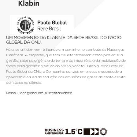
UM MOVIMENTO DA KLABIN E DA REDE BRASIL DO PACTO
GLOBAL DA ONU.
Há anos a Klabin vem trilhando um caminho no combate às Mudanças
Climáticas. A empresa, que tem a sustentabilidade como pilar de sua
gestão, sabe da urgência do tema e da importância da mobilização de
todos para garantir o futuro do nosso planeta. Junto à Rede Brasil do
Pacto Global da ONU, a Companhia convida empresas e sociedade a
apoiarem a causa da redução das emissões de gases de efeito estufa
com base na ciência.
Klabin. Líder global em sustentabilidade.