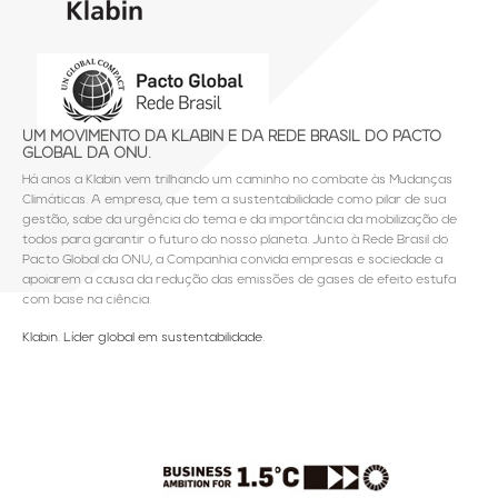
UM MOVIMENTO DA KLABIN E DA REDE BRASIL DO PACTO
GLOBAL DA ONU.
Há anos a Klabin vem trilhando um caminho no combate às Mudanças
Climáticas. A empresa, que tem a sustentabilidade como pilar de sua
gestão, sabe da urgência do tema e da importância da mobilização de
todos para garantir o futuro do nosso planeta. Junto à Rede Brasil do
Pacto Global da ONU, a Companhia convida empresas e sociedade a
apoiarem a causa da redução das emissões de gases de efeito estufa
com base na ciência.
Klabin. Líder global em sustentabilidade.