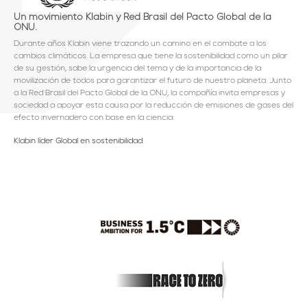
Un movimiento Klabin y Red Brasil del Pacto Global de la
ONU.
Durante años Klabin viene trazando un camino en el combate a los
cambios climáticos. La empresa que tiene la sostenibilidad como un pilar
de su gestión, sabe la urgencia del tema y de la importancia de la
movilización de todos para garantizar el futuro de nuestro planeta. Junto
a la Red Brasil del Pacto Global de la ONU, la compañía invita empresas y
sociedad a apoyar esta causa por la reducción de emisiones de gases del
efecto invernadero con base en la ciencia.
Klabin líder Global en sostenibilidad.