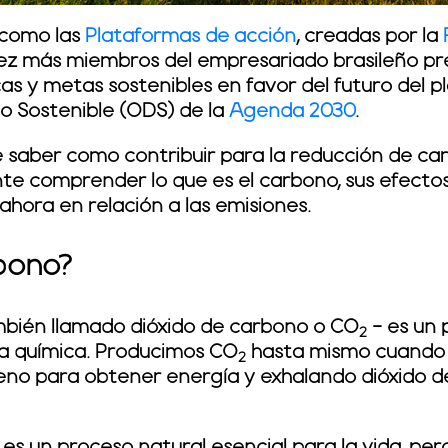
s como las
Plataformas de acción
, creadas por la
vez más miembros del empresariado brasileño p
cas y metas sostenibles en favor del futuro del p
lo Sostenible (ODS) de la
Agenda 2030
.
e saber
como contribuir para la reducción de car
nte comprender lo que es el carbono, sus efecto
ahora en relación a las emisiones.
bono?
mbién llamado dióxido de carbono o CO
- es un 
2
a química. Producimos CO
hasta mismo cuando 
2
geno para obtener energía y exhalando dióxido d