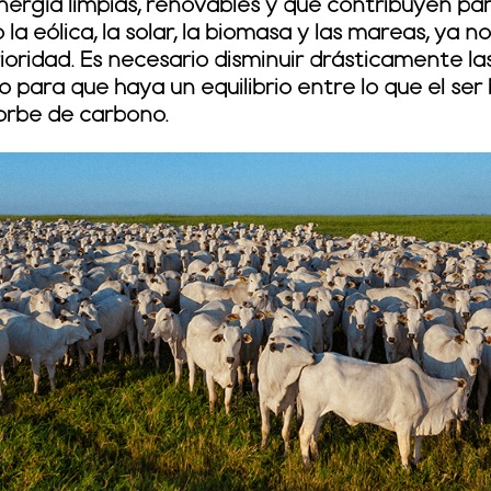
ergía limpias, renovables y que contribuyen pa
la eólica, la solar, la biomasa y las mareas, ya 
rioridad. Es necesario disminuir drásticamente l
 para que haya un equilibrio entre lo que el se
orbe de carbono.