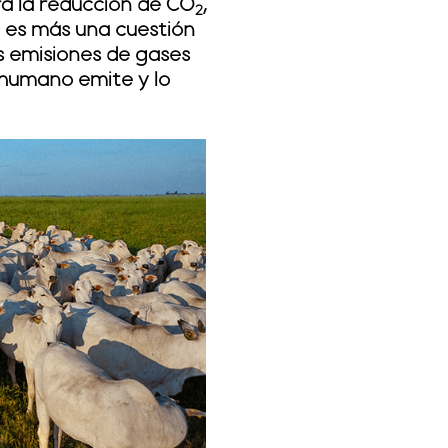
ra la reducción de CO
,
2
no es más una cuestión
as emisiones de gases
r humano emite y lo