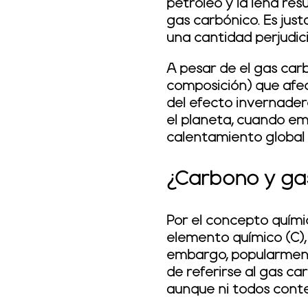
petróleo y la leña re
gas carbónico. Es ju
una cantidad perjudic
A pesar de el gas car
composición) que afec
del efecto invernader
el planeta, cuando emi
calentamiento global 
¿Carbono y ga
Por el concepto quími
elemento químico (C),
embargo, popularmente
de referirse al gas ca
aunque ni todos cont