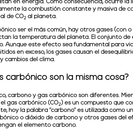
sultan en energía. Como consecuencia, ocurre la 
stamente la combustión constante y masiva de c
ial de CO
al planeta.
2
bónico ser el más común, hay otros gases (con o
tan la temperatura del planeta. El conjunto de 
o. Aunque este efecto sea fundamental para viab
tidos en exceso, los gases causan el desequilib
y cambios del clima.
s carbónico son la misma cosa?
co, carbono y gas carbónico son diferentes. Mie
 el gas carbónico (CO
) es un compuesto que con
2
, hoy la palabra "carbono" es utilizada como un
rbónico o dióxido de carbono y otros gases del e
engan el elemento carbono.