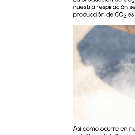
La producción de CO
2
nuestra respiración se
producción de CO
es 
2
Así como ocurre en nu