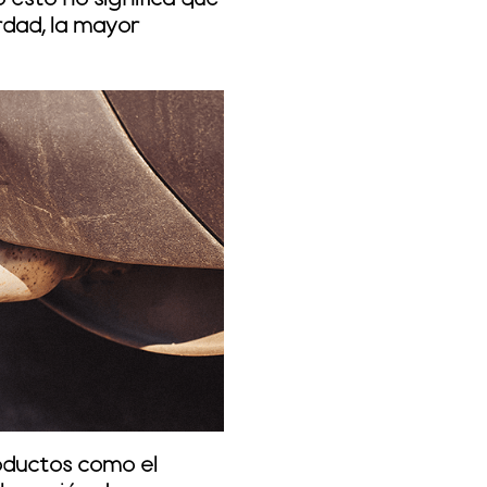
o esto no significa que
rdad,
la mayor
roductos como el