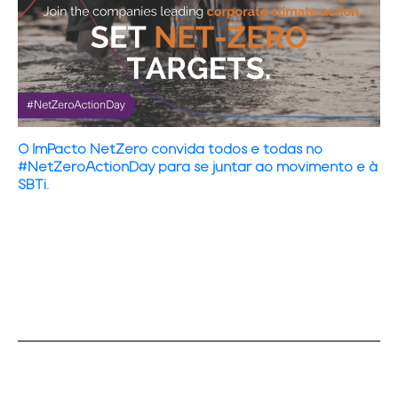
O ImPacto NetZero convida todos e todas no
#NetZeroActionDay para se juntar ao movimento e à
SBTi.