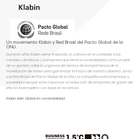
Un movimiento Klabin y Red Brasil del Pacto Global de la
ONU.
Durante años Klabin viene trazando un camino en el combate a los
cambios climáticos. La empresa que tiene la sostenibilidad como un pilar
de su gestión, sabe la urgencia del tema y de la importancia de la
movilización de todos para garantizar el futuro de nuestro planeta. Junto
a la Red Brasil del Pacto Global de la ONU, la compañía invita empresas y
sociedad a apoyar esta causa por la reducción de emisiones de gases del
efecto invernadero con base en la ciencia.
Klabin líder Global en sostenibilidad.