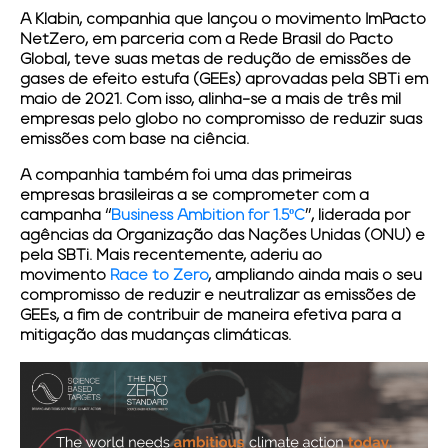
A
Klabin
, companhia que lançou o movimento
ImPacto
NetZero
, em parceria com a
Rede Brasil do Pacto
Global
, teve suas metas de redução de emissões de
gases de efeito estufa (GEEs) aprovadas pela
SBTi
em
maio de 2021. Com isso, alinha-se a mais de três mil
empresas pelo globo no compromisso de reduzir suas
emissões com base na ciência.
A companhia também foi uma das primeiras
empresas brasileiras a se comprometer com a
campanha “
Business Ambition for 1.5ºC
”, liderada por
agências da Organização das Nações Unidas (ONU) e
pela
SBTi
. Mais recentemente, aderiu ao
movimento
Race to Zero
, ampliando ainda mais o seu
compromisso de reduzir e neutralizar as emissões de
GEEs, a fim de contribuir de maneira efetiva para a
mitigação das mudanças climáticas.