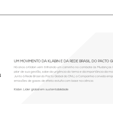
UM MOVIMENTO DA KLABIN E DA REDE BRASIL DO PACTO 
Há anos a Klabin vem trilhando um caminho no combate às Mudanças C
pilar de sua gestão, sabe da urgência do tema e da importância da mob
Junto à Rede Brasil do Pacto Global da ONU, a Companhia convida em
emissões de gases de efeito estufa com base na ciência.
Klabin. Líder global em sustentabilidade.