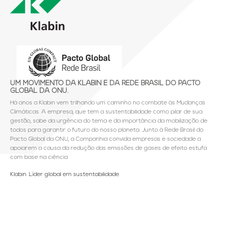
UM MOVIMENTO DA KLABIN E DA REDE BRASIL DO PACTO
GLOBAL DA ONU.
Há anos a Klabin vem trilhando um caminho no combate às Mudanças
Climáticas. A empresa, que tem a sustentabilidade como pilar de sua
gestão, sabe da urgência do tema e da importância da mobilização de
todos para garantir o futuro do nosso planeta. Junto à Rede Brasil do
Pacto Global da ONU, a Companhia convida empresas e sociedade a
apoiarem a causa da redução das emissões de gases de efeito estufa
com base na ciência.
Klabin. Líder global em sustentabilidade.