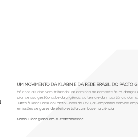
UM MOVIMENTO DA KLABIN E DA REDE BRASIL DO PACTO 
Há anos a Klabin vem trilhando um caminho no combate às Mudanças C
pilar de sua gestão, sabe da urgência do tema e da importância da mob
Junto à Rede Brasil do Pacto Global da ONU, a Companhia convida em
emissões de gases de efeito estufa com base na ciência.
Klabin. Líder global em sustentabilidade.