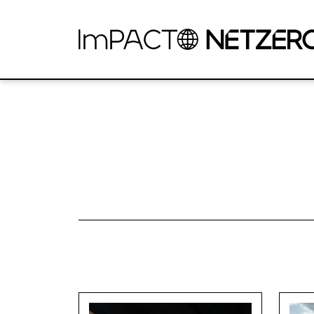
Pular para o Conteúdo principal
Entrevista_Natalie_Audio03
Entrevista_Natalie_Audio03 (Versão 1