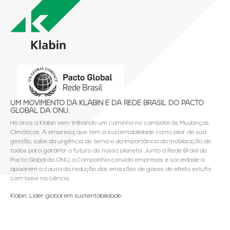
UM MOVIMENTO DA KLABIN E DA REDE BRASIL DO PACTO
GLOBAL DA ONU.
Há anos a Klabin vem trilhando um caminho no combate às Mudanças
Climáticas. A empresa, que tem a sustentabilidade como pilar de sua
gestão, sabe da urgência do tema e da importância da mobilização de
todos para garantir o futuro do nosso planeta. Junto à Rede Brasil do
Pacto Global da ONU, a Companhia convida empresas e sociedade a
apoiarem a causa da redução das emissões de gases de efeito estufa
com base na ciência.
Klabin. Líder global em sustentabilidade.