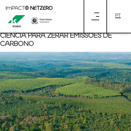
Pular para o Conteúdo principal
SBTI OFERECE MÉTODOS E
FERRAMENTAS PARA QUE EMPRESAS
ESTABELEÇAM METAS BASEADAS NA
CIÊNCIA PARA ZERAR EMISSÕES DE
CARBONO