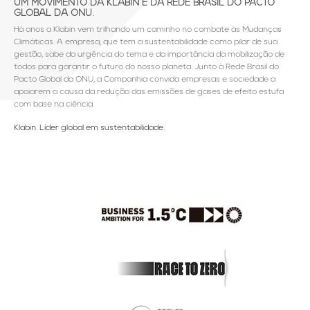
UM MOVIMENTO DA KLABIN E DA REDE BRASIL DO PACTO
GLOBAL DA ONU.
Há anos a Klabin vem trilhando um caminho no combate às Mudanças
Climáticas. A empresa, que tem a sustentabilidade como pilar de sua
gestão, sabe da urgência do tema e da importância da mobilização de
todos para garantir o futuro do nosso planeta. Junto à Rede Brasil do
Pacto Global da ONU, a Companhia convida empresas e sociedade a
apoiarem a causa da redução das emissões de gases de efeito estufa
com base na ciência.
Klabin. Líder global em sustentabilidade.