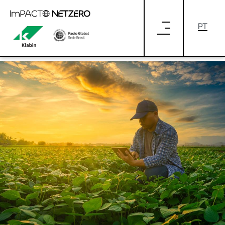
Pular para o Conteúdo principal
NET ZERO: O QUE É E COMO
TRANSFORMAR SEU EMPREENDIMENTO
EM CARBONO ZERO