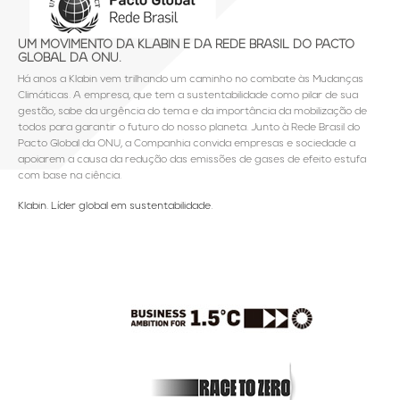
UM MOVIMENTO DA KLABIN E DA REDE BRASIL DO PACTO
GLOBAL DA ONU.
Há anos a Klabin vem trilhando um caminho no combate às Mudanças
Climáticas. A empresa, que tem a sustentabilidade como pilar de sua
gestão, sabe da urgência do tema e da importância da mobilização de
todos para garantir o futuro do nosso planeta. Junto à Rede Brasil do
Pacto Global da ONU, a Companhia convida empresas e sociedade a
apoiarem a causa da redução das emissões de gases de efeito estufa
com base na ciência.
Klabin. Líder global em sustentabilidade.