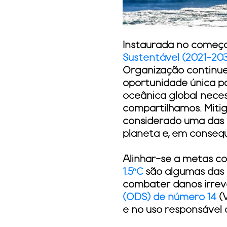
Instaurada no começo 
Sustentável (2021-20
Organização continu
oportunidade única pa
oceânica global nece
compartilhamos. Miti
considerado uma das 
planeta e, em conseq
Alinhar-se a metas c
1.5ºC
são algumas das 
combater danos irrev
(ODS) de número 14
(V
e no uso responsável 