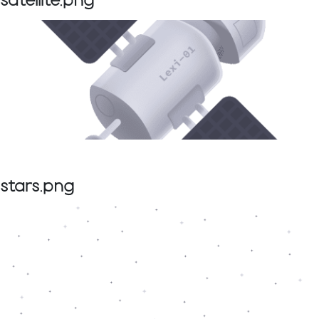
satellite.png
stars.png