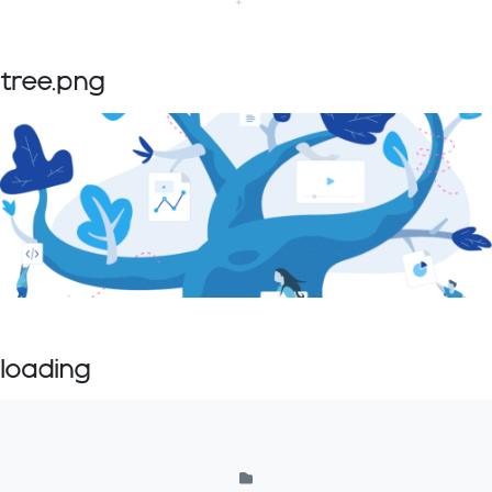
tree.png
loading