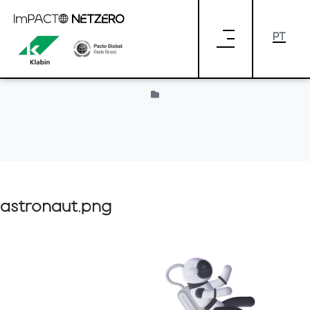
Pular para o Conteúdo principal
Provided by Liferay
astronaut.png