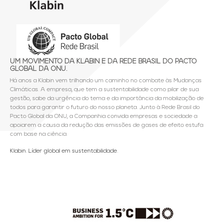
UM MOVIMENTO DA KLABIN E DA REDE BRASIL DO PACTO
GLOBAL DA ONU.
Há anos a Klabin vem trilhando um caminho no combate às Mudanças
Climáticas. A empresa, que tem a sustentabilidade como pilar de sua
gestão, sabe da urgência do tema e da importância da mobilização de
todos para garantir o futuro do nosso planeta. Junto à Rede Brasil do
Pacto Global da ONU, a Companhia convida empresas e sociedade a
apoiarem a causa da redução das emissões de gases de efeito estufa
com base na ciência.
Klabin. Líder global em sustentabilidade.