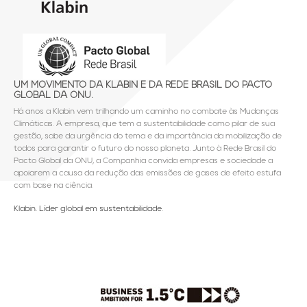
UM MOVIMENTO DA KLABIN E DA REDE BRASIL DO PACTO
GLOBAL DA ONU.
Há anos a Klabin vem trilhando um caminho no combate às Mudanças
Climáticas. A empresa, que tem a sustentabilidade como pilar de sua
gestão, sabe da urgência do tema e da importância da mobilização de
todos para garantir o futuro do nosso planeta. Junto à Rede Brasil do
Pacto Global da ONU, a Companhia convida empresas e sociedade a
apoiarem a causa da redução das emissões de gases de efeito estufa
com base na ciência.
Klabin. Líder global em sustentabilidade.