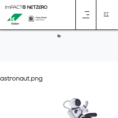
Pular para o Conteúdo principal
Provided by Liferay
astronaut.png