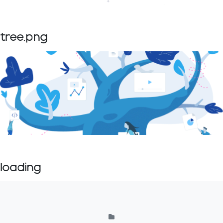
tree.png
loading