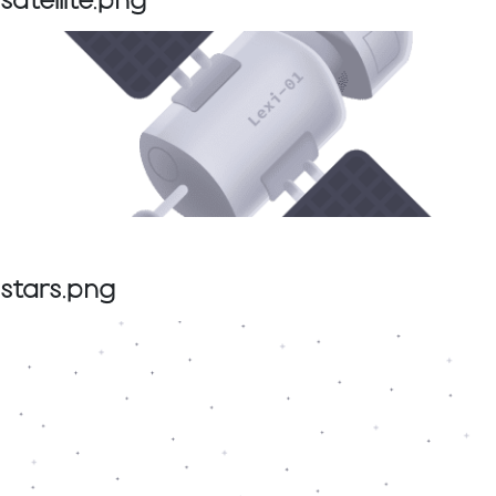
satellite.png
stars.png