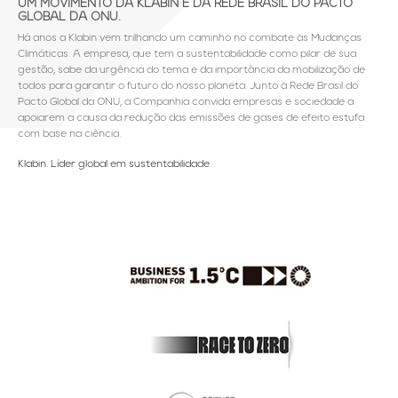
UM MOVIMENTO DA KLABIN E DA REDE BRASIL DO PACTO
GLOBAL DA ONU.
Há anos a Klabin vem trilhando um caminho no combate às Mudanças
Climáticas. A empresa, que tem a sustentabilidade como pilar de sua
gestão, sabe da urgência do tema e da importância da mobilização de
todos para garantir o futuro do nosso planeta. Junto à Rede Brasil do
Pacto Global da ONU, a Companhia convida empresas e sociedade a
apoiarem a causa da redução das emissões de gases de efeito estufa
com base na ciência.
Klabin. Líder global em sustentabilidade.