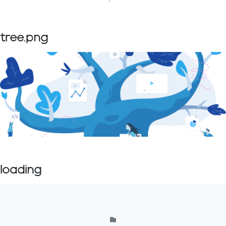
tree.png
loading