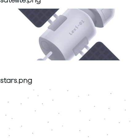
satellite.png
stars.png