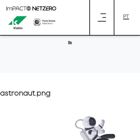
Pular para o Conteúdo principal
Provided by Liferay
astronaut.png