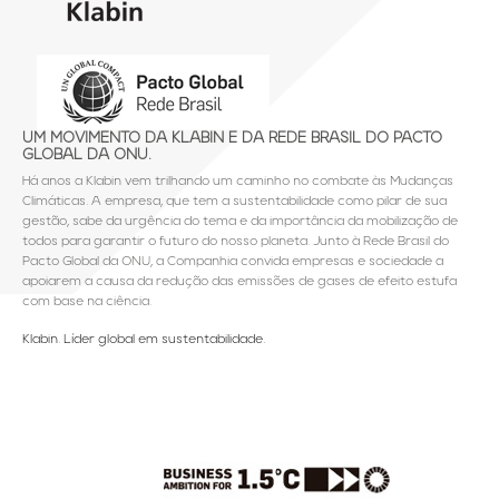
UM MOVIMENTO DA KLABIN E DA REDE BRASIL DO PACTO
GLOBAL DA ONU.
Há anos a Klabin vem trilhando um caminho no combate às Mudanças
Climáticas. A empresa, que tem a sustentabilidade como pilar de sua
gestão, sabe da urgência do tema e da importância da mobilização de
todos para garantir o futuro do nosso planeta. Junto à Rede Brasil do
Pacto Global da ONU, a Companhia convida empresas e sociedade a
apoiarem a causa da redução das emissões de gases de efeito estufa
com base na ciência.
Klabin. Líder global em sustentabilidade.