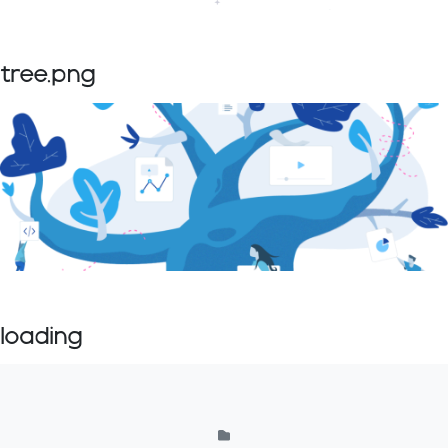
tree.png
loading