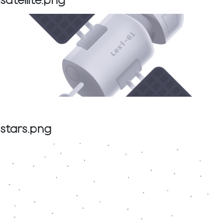
satellite.png
stars.png