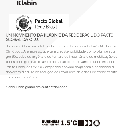
UM MOVIMENTO DA KLABIN E DA REDE BRASIL DO PACTO
GLOBAL DA ONU.
Há anos a Klabin vem trilhando um caminho no combate às Mudanças
Climáticas. A empresa, que tem a sustentabilidade como pilar de sua
gestão, sabe da urgência do tema e da importância da mobilização de
todos para garantir o futuro do nosso planeta. Junto à Rede Brasil do
Pacto Global da ONU, a Companhia convida empresas e sociedade a
apoiarem a causa da redução das emissões de gases de efeito estufa
com base na ciência.
Klabin. Líder global em sustentabilidade.