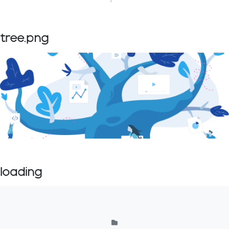
tree.png
loading