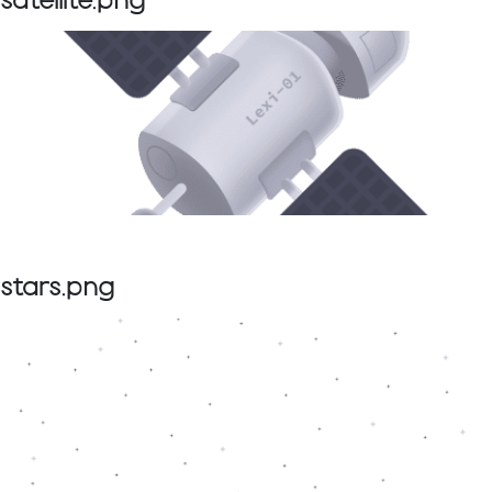
satellite.png
stars.png