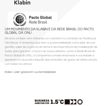
UM MOVIMENTO DA KLABIN E DA REDE BRASIL DO PACTO
GLOBAL DA ONU.
Há anos a Klabin vem trilhando um caminho no combate às Mudanças
Climáticas. A empresa, que tem a sustentabilidade como pilar de sua
gestão, sabe da urgência do tema e da importância da mobilização de
todos para garantir o futuro do nosso planeta. Junto à Rede Brasil do
Pacto Global da ONU, a Companhia convida empresas e sociedade a
apoiarem a causa da redução das emissões de gases de efeito estufa
com base na ciência.
Klabin. Líder global em sustentabilidade.