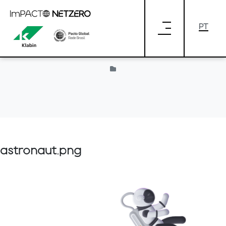
Pular para o Conteúdo principal
Provided by Liferay
astronaut.png