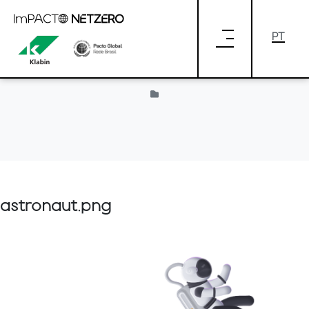
Pular para o Conteúdo principal
Provided by Liferay
astronaut.png