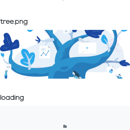
tree.png
loading