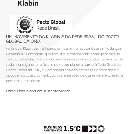
UM MOVIMENTO DA KLABIN E DA REDE BRASIL DO PACTO
GLOBAL DA ONU.
Há anos a Klabin vem trilhando um caminho no combate às Mudanças
Climáticas. A empresa, que tem a sustentabilidade como pilar de sua
gestão, sabe da urgência do tema e da importância da mobilização de
todos para garantir o futuro do nosso planeta. Junto à Rede Brasil do
Pacto Global da ONU, a Companhia convida empresas e sociedade a
apoiarem a causa da redução das emissões de gases de efeito estufa
com base na ciência.
Klabin. Líder global em sustentabilidade.