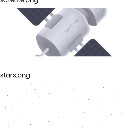
satellite.png
stars.png