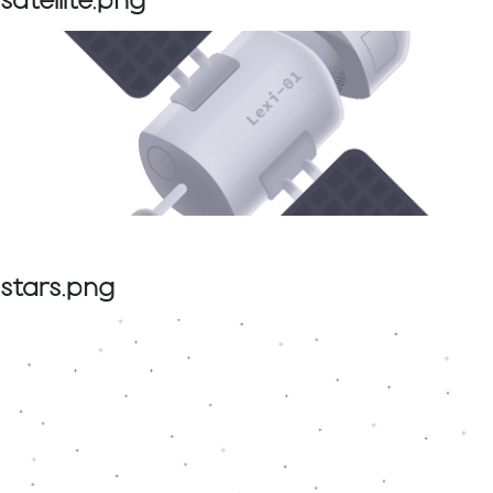
satellite.png
stars.png