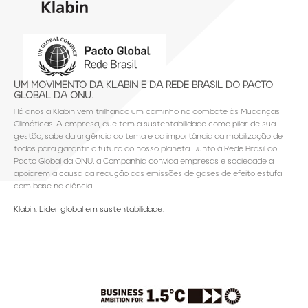
UM MOVIMENTO DA KLABIN E DA REDE BRASIL DO PACTO
GLOBAL DA ONU.
Há anos a Klabin vem trilhando um caminho no combate às Mudanças
Climáticas. A empresa, que tem a sustentabilidade como pilar de sua
gestão, sabe da urgência do tema e da importância da mobilização de
todos para garantir o futuro do nosso planeta. Junto à Rede Brasil do
Pacto Global da ONU, a Companhia convida empresas e sociedade a
apoiarem a causa da redução das emissões de gases de efeito estufa
com base na ciência.
Klabin. Líder global em sustentabilidade.