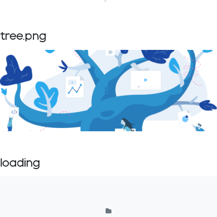
tree.png
loading