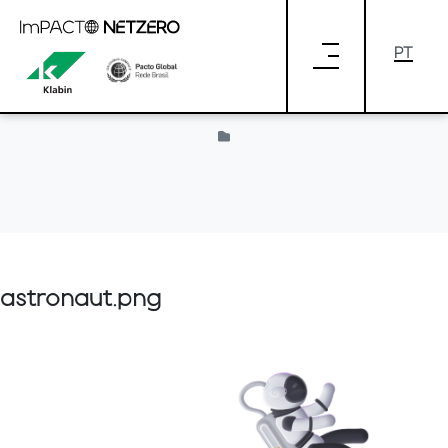
Pular para o Conteúdo principal
Provided by Liferay
astronaut.png