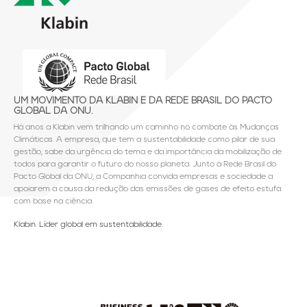
UM MOVIMENTO DA KLABIN E DA REDE BRASIL DO PACTO
GLOBAL DA ONU.
Há anos a Klabin vem trilhando um caminho no combate às Mudanças
Climáticas. A empresa, que tem a sustentabilidade como pilar de sua
gestão, sabe da urgência do tema e da importância da mobilização de
todos para garantir o futuro do nosso planeta. Junto à Rede Brasil do
Pacto Global da ONU, a Companhia convida empresas e sociedade a
apoiarem a causa da redução das emissões de gases de efeito estufa
com base na ciência.
Klabin. Líder global em sustentabilidade.