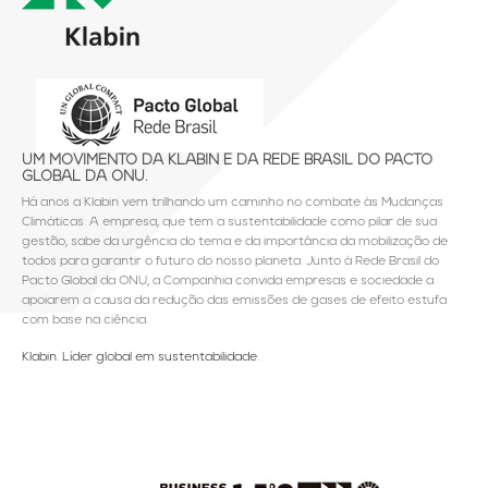
UM MOVIMENTO DA KLABIN E DA REDE BRASIL DO PACTO
GLOBAL DA ONU.
Há anos a Klabin vem trilhando um caminho no combate às Mudanças
Climáticas. A empresa, que tem a sustentabilidade como pilar de sua
gestão, sabe da urgência do tema e da importância da mobilização de
todos para garantir o futuro do nosso planeta. Junto à Rede Brasil do
Pacto Global da ONU, a Companhia convida empresas e sociedade a
apoiarem a causa da redução das emissões de gases de efeito estufa
com base na ciência.
Klabin. Líder global em sustentabilidade.