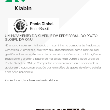
UM MOVIMENTO DA KLABIN E DA REDE BRASIL DO PACTO
GLOBAL DA ONU.
Há anos a Klabin vem trilhando um caminho no combate às Mudanças
Climáticas. A empresa, que tem a sustentabilidade como pilar de sua
gestão, sabe da urgência do tema e da importância da mobilização de
todos para garantir o futuro do nosso planeta. Junto à Rede Brasil do
Pacto Global da ONU, a Companhia convida empresas e sociedade a
apoiarem a causa da redução das emissões de gases de efeito estufa
com base na ciência.
Klabin. Líder global em sustentabilidade.