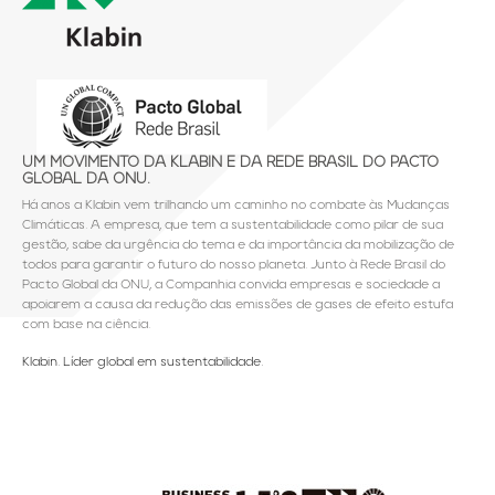
UM MOVIMENTO DA KLABIN E DA REDE BRASIL DO PACTO
GLOBAL DA ONU.
Há anos a Klabin vem trilhando um caminho no combate às Mudanças
Climáticas. A empresa, que tem a sustentabilidade como pilar de sua
gestão, sabe da urgência do tema e da importância da mobilização de
todos para garantir o futuro do nosso planeta. Junto à Rede Brasil do
Pacto Global da ONU, a Companhia convida empresas e sociedade a
apoiarem a causa da redução das emissões de gases de efeito estufa
com base na ciência.
Klabin. Líder global em sustentabilidade.