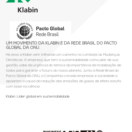
UM MOVIMENTO DA KLABIN E DA REDE BRASIL DO PACTO
GLOBAL DA ONU.
Há anos a Klabin vem trilhando um caminho no combate às Mudanças
Climáticas. A empresa, que tem a sustentabilidade como pilar de sua
gestão, sabe da urgência do tema e da importância da mobilização de
todos para garantir o futuro do nosso planeta. Junto à Rede Brasil do
Pacto Global da ONU, a Companhia convida empresas e sociedade a
apoiarem a causa da redução das emissões de gases de efeito estufa
com base na ciência.
Klabin. Líder global em sustentabilidade.