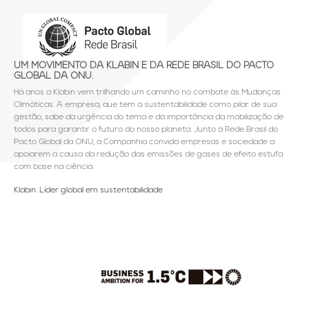
UM MOVIMENTO DA KLABIN E DA REDE BRASIL DO PACTO
GLOBAL DA ONU.
Há anos a Klabin vem trilhando um caminho no combate às Mudanças
Climáticas. A empresa, que tem a sustentabilidade como pilar de sua
gestão, sabe da urgência do tema e da importância da mobilização de
todos para garantir o futuro do nosso planeta. Junto à Rede Brasil do
Pacto Global da ONU, a Companhia convida empresas e sociedade a
apoiarem a causa da redução das emissões de gases de efeito estufa
com base na ciência.
Klabin. Líder global em sustentabilidade.