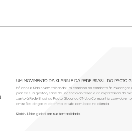
UM MOVIMENTO DA KLABIN E DA REDE BRASIL DO PACTO 
Há anos a Klabin vem trilhando um caminho no combate às Mudanças C
pilar de sua gestão, sabe da urgência do tema e da importância da mob
Junto à Rede Brasil do Pacto Global da ONU, a Companhia convida em
emissões de gases de efeito estufa com base na ciência.
Klabin. Líder global em sustentabilidade.