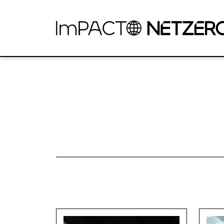
Pular para o Conteúdo principal
Entrevista_Natalie_Audio02
Entrevista_Natalie_Audio02 (Versão 1