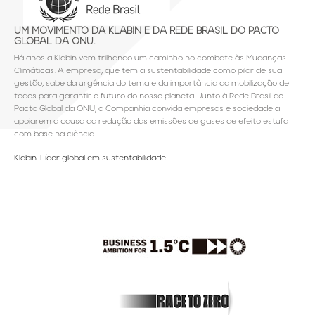
UM MOVIMENTO DA KLABIN E DA REDE BRASIL DO PACTO
GLOBAL DA ONU.
Há anos a Klabin vem trilhando um caminho no combate às Mudanças
Climáticas. A empresa, que tem a sustentabilidade como pilar de sua
gestão, sabe da urgência do tema e da importância da mobilização de
todos para garantir o futuro do nosso planeta. Junto à Rede Brasil do
Pacto Global da ONU, a Companhia convida empresas e sociedade a
apoiarem a causa da redução das emissões de gases de efeito estufa
com base na ciência.
Klabin. Líder global em sustentabilidade.