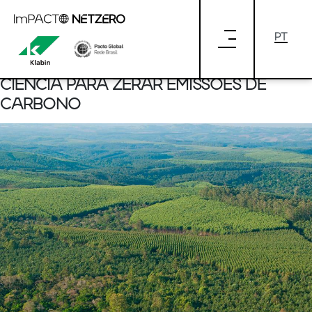
Pular para o Conteúdo principal
SBTI OFERECE MÉTODOS E
FERRAMENTAS PARA QUE EMPRESAS
ESTABELEÇAM METAS BASEADAS NA
CIÊNCIA PARA ZERAR EMISSÕES DE
CARBONO