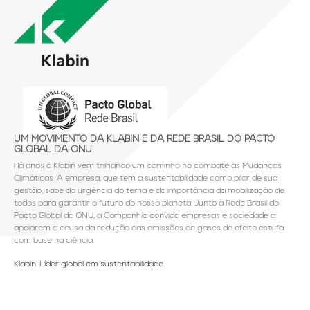
UM MOVIMENTO DA KLABIN E DA REDE BRASIL DO PACTO
GLOBAL DA ONU.
Há anos a Klabin vem trilhando um caminho no combate às Mudanças
Climáticas. A empresa, que tem a sustentabilidade como pilar de sua
gestão, sabe da urgência do tema e da importância da mobilização de
todos para garantir o futuro do nosso planeta. Junto à Rede Brasil do
Pacto Global da ONU, a Companhia convida empresas e sociedade a
apoiarem a causa da redução das emissões de gases de efeito estufa
com base na ciência.
Klabin. Líder global em sustentabilidade.