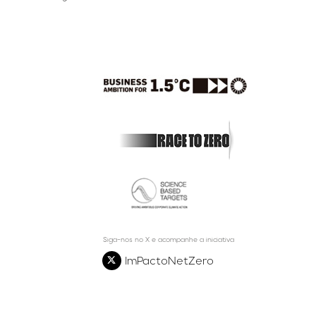
Siga-nos no X e acompanhe a iniciativa
ImPactoNetZero