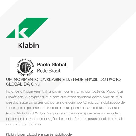
UM MOVIMENTO DA KLABIN E DA REDE BRASIL DO PACTO
GLOBAL DA ONU.
Há anos a Klabin vem trilhando um caminho no combate às Mudanças
Climáticas. A empresa, que tem a sustentabilidade como pilar de sua
gestão, sabe da urgência do tema e da importância da mobilização de
todos para garantir o futuro do nosso planeta. Junto à Rede Brasil do
Pacto Global da ONU, a Companhia convida empresas e sociedade a
apoiarem a causa da redução das emissões de gases de efeito estufa
com base na ciência.
Klabin. Líder global em sustentabilidade.