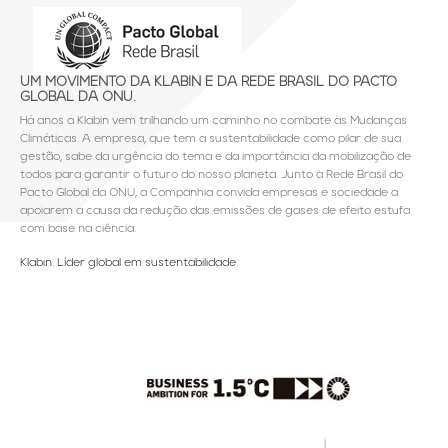
UM MOVIMENTO DA KLABIN E DA REDE BRASIL DO PACTO
GLOBAL DA ONU.
Há anos a Klabin vem trilhando um caminho no combate às Mudanças
Climáticas. A empresa, que tem a sustentabilidade como pilar de sua
gestão, sabe da urgência do tema e da importância da mobilização de
todos para garantir o futuro do nosso planeta. Junto à Rede Brasil do
Pacto Global da ONU, a Companhia convida empresas e sociedade a
apoiarem a causa da redução das emissões de gases de efeito estufa
com base na ciência.
Klabin. Líder global em sustentabilidade.