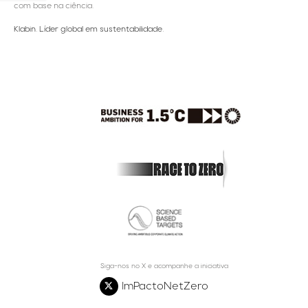
com base na ciência.
Klabin. Líder global em sustentabilidade.
Siga-nos no X e acompanhe a iniciativa
ImPactoNetZero