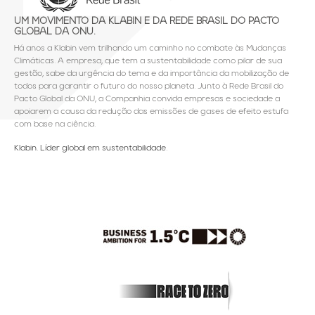
UM MOVIMENTO DA KLABIN E DA REDE BRASIL DO PACTO
GLOBAL DA ONU.
Há anos a Klabin vem trilhando um caminho no combate às Mudanças
Climáticas. A empresa, que tem a sustentabilidade como pilar de sua
gestão, sabe da urgência do tema e da importância da mobilização de
todos para garantir o futuro do nosso planeta. Junto à Rede Brasil do
Pacto Global da ONU, a Companhia convida empresas e sociedade a
apoiarem a causa da redução das emissões de gases de efeito estufa
com base na ciência.
Klabin. Líder global em sustentabilidade.