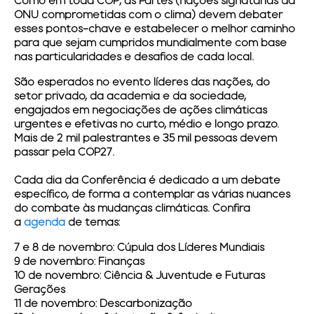
Como em toda
COP
, as
Partes
(nações signatárias da
ONU comprometidas com o clima) devem debater
esses pontos-chave e estabelecer o melhor caminho
para que sejam cumpridos mundialmente com base
nas particularidades e desafios de cada local.
São esperados no evento líderes das nações, do
setor privado, da academia e da sociedade,
engajados em negociações de ações climáticas
urgentes e efetivas no curto, médio e longo prazo.
Mais de 2 mil palestrantes e 35 mil pessoas devem
passar pela
COP27
.
Cada dia da
Conferência
é dedicado a um debate
específico, de forma a contemplar as várias nuances
do combate às mudanças climáticas. Confira
a
agenda
de temas:
7 e 8 de novembro:
Cúpula dos Líderes Mundiais
9 de novembro:
Finanças
10 de novembro:
Ciência & Juventude e Futuras
Gerações
11 de novembro:
Descarbonização