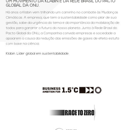
UM MOVIMENTO DA KLABIN E DA REDE BRASIL DO PACTO
GLOBAL DA ONU.
Há anos a Klabin vem trilhando um caminho no combate às Mudanças
Climáticas. A empresa, que tem a sustentabilidade como pilar de sua
gestão, sabe da urgência do tema e da importância da mobilização de
todos para garantir o futuro do nosso planeta. Junto à Rede Brasil do
Pacto Global da ONU, a Companhia convida empresas e sociedade a
apoiarem a causa da redução das emissões de gases de efeito estufa
com base na ciência.
Klabin. Líder global em sustentabilidade.