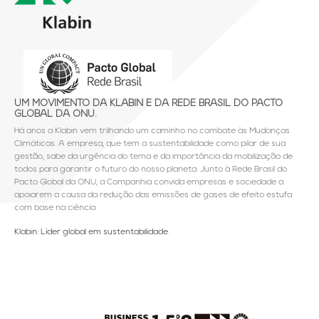
UM MOVIMENTO DA KLABIN E DA REDE BRASIL DO PACTO
GLOBAL DA ONU.
Há anos a Klabin vem trilhando um caminho no combate às Mudanças
Climáticas. A empresa, que tem a sustentabilidade como pilar de sua
gestão, sabe da urgência do tema e da importância da mobilização de
todos para garantir o futuro do nosso planeta. Junto à Rede Brasil do
Pacto Global da ONU, a Companhia convida empresas e sociedade a
apoiarem a causa da redução das emissões de gases de efeito estufa
com base na ciência.
Klabin. Líder global em sustentabilidade.