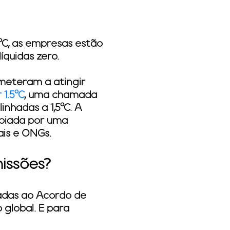
C, as empresas estão
quidas zero.
ometeram a atingir
 1.5°C
, uma chamada
nhadas a 1,5°C. A
oiada por uma
ais e ONGs.
issões?
adas ao Acordo de
 global. E para