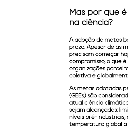
Mas por que é
na ciência?
A adoção de metas ba
prazo. Apesar de as m
precisam começar hoje
compromisso, o que é 
organizações parceir
coletiva e globalment
As metas adotadas pel
(GEEs) são considerad
atual ciência climáti
sejam alcançados: lim
níveis pré-industriais
temperatura global a 1