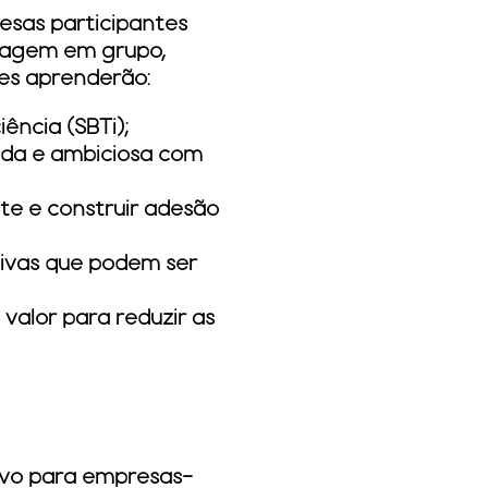
esas participantes
izagem em grupo,
es aprenderão:
ncia (SBTi);
lida e ambiciosa com
e e construir adesão
tivas que podem ser
valor para reduzir as
ivo para empresas-