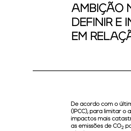
AMBIÇÃO N
DEFINIR E
EM RELAÇ
De acordo com o últi
(IPCC), para limitar o
impactos mais catast
as emissões de CO
po
2