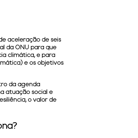
de aceleração de seis
bal da ONU para que
a climática, e para
mática) e os objetivos
tro da agenda
a atuação social e
liência, o valor de
ona?