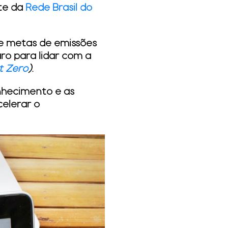
rte da
Rede Brasil do
de metas de emissões
ro para lidar com a
t Zero
)
.
nhecimento e as
celerar o