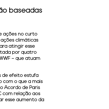
ção baseadas
 ações no curto
 ações climáticas
ara atingir esse
ntada por quatro
e WWF – que atuam
 de efeito estufa
o com o que a mais
do Acordo de Paris
°C com relação aos
itar esse aumento da