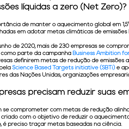
sões líquidas a zero (Net Zero)?
tância de manter o aquecimento global em 1,5°
adas em adotar metas climáticas de emissões lí
 junho de 2020, mais de 230 empresas se compr
ro como parte da campanha
Business Ambition for
sas definirem metas de redução de emissões ali
 pela
Science Based Targets initiative (SBTi)
e ap
deres das Nações Unidas, organizações empresari
presas precisam reduzir suas em
m se comprometer com metas de redução alinh
l criado com o objetivo de reduzir o aquecimento
o, é preciso traçar metas baseadas na ciência.