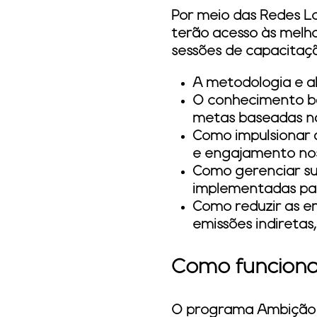
Por meio das Redes L
terão acesso às melh
sessões de capacitaç
A metodologia e a
O conhecimento bás
metas baseadas na
Como impulsionar 
e engajamento nos
Como gerenciar sua
implementadas par
Como reduzir as em
emissões indiretas,
Como funciona
O programa Ambição N