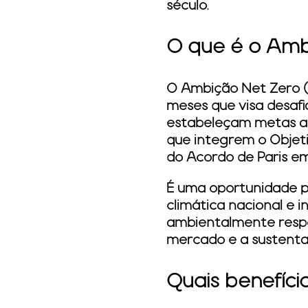
século.
O que é o Amb
O Ambição Net Zero (
meses que visa desaf
estabeleçam metas amb
que integrem o Objeti
do Acordo de Paris em
É uma oportunidade p
climática nacional e 
ambientalmente respo
mercado e a sustentab
Quais benefíc